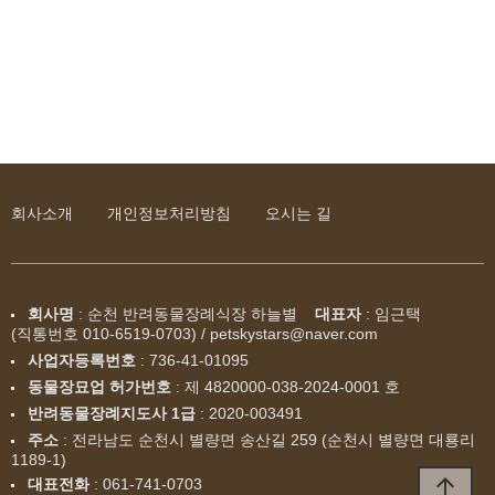
회사소개
개인정보처리방침
오시는 길
회사명
: 순천 반려동물장례식장 하늘별
대표자
: 임근택
(직통번호 010-6519-0703) / petskystars@naver.com
사업자등록번호
:
736-41-01095
동물장묘업 허가번호
: 제 4820000-038-2024-0001 호
반려동물장례지도사 1급
: 2020-003491
주소
: 전라남도 순천시 별량면 송산길 259 (순천시 별량면 대룡리
1189-1)
arrow_upward
대표전화
:
061-741-0703