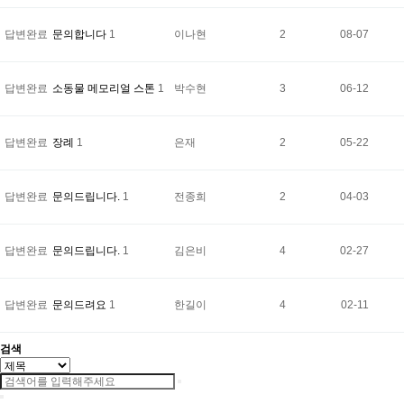
답변완료
문의합니다
1
이나현
2
08-07
답변완료
소동물 메모리얼 스톤
1
박수현
3
06-12
답변완료
장례
1
은재
2
05-22
답변완료
문의드립니다.
1
전종희
2
04-03
답변완료
문의드립니다.
1
김은비
4
02-27
답변완료
문의드려요
1
한길이
4
02-11
검색