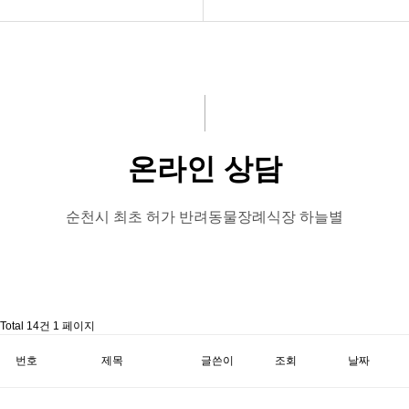
시설/비용소개
예약안내
장례안내
상담실
봉안당
온라인 상담
장례용품
고객센터
순천시 최초 허가 반려동물장례식장 하늘별
예약안내
하늘별 소개
Total 14건
1 페이지
보호자님 리뷰
번호
제목
글쓴이
조회
날짜