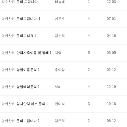
접수완료
문의 드립니다.
하늘별
1
12-03
답변완료
문의드립니다.
1
이두호
4
07-01
답변완료
문의드려요
1
김선희
4
04-16
답변완료
안락사후이동 및 장례
1
지영
5
03-05
답변완료
당일이용문의
1
홍아람
2
02-12
답변완료
당일예약문의
1
보리
4
12-19
답변완료
임시안치 여부 문의
1
권미리
3
10-18
답변완료
문의드립니다
1
차주희
2
08-12